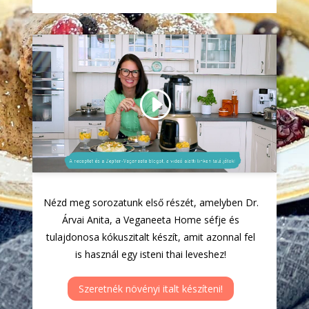
Click to accept marketing
cookies and enable this
content
Nézd meg sorozatunk első részét, amelyben Dr.
Árvai Anita, a Veganeeta Home séfje és
tulajdonosa kókuszitalt készít, amit azonnal fel
is használ egy isteni thai leveshez!
Szeretnék növényi italt készíteni!