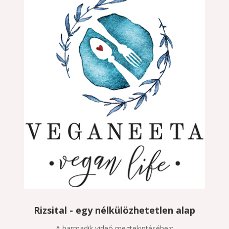
Rizsital - egy nélkülözhetetlen alap
A harmadik videó megtekintéséhez: