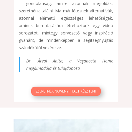
– gondolatiság, amire azonnali megoldást
szeretnénk találni. Ma már léteznek alternatívák,
azonnal elérhető egészséges lehetőségek,
aminek bemutatására létrehoztunk egy videó
sorozatot, mintegy sorvezető vagy inspiráció
gyanánt, de mindenképpen a segítségnyújtás
szándékától vezérelve.
Dr. Árvai Anita, a Veganeeta Home
megálmodója és tulajdonosa
SZERETNÉK NÖVÉNYI ITALT KÉSZTENI!