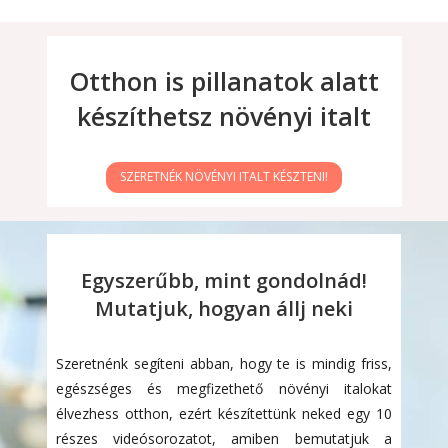
Otthon is pillanatok alatt
készíthetsz növényi italt
SZERETNÉK NÖVÉNYI ITALT KÉSZTENI!
Egyszerűbb, mint gondolnád!
Mutatjuk, hogyan állj neki
Szeretnénk segíteni abban, hogy te is mindig friss,
egészséges és megfizethető növényi italokat
élvezhess otthon, ezért készítettünk neked egy 10
részes videósorozatot, amiben bemutatjuk a