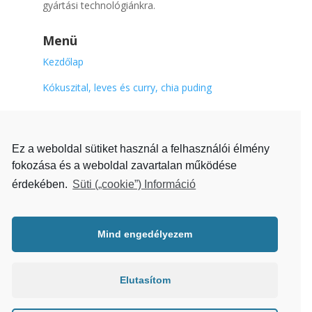
gyártási technológiánkra.
Menü
Kezdőlap
Kókuszital, leves és curry, chia puding
Fontos
Adatkezelési Tájékoztató
Ez a weboldal sütiket használ a felhasználói élmény
fokozása és a weboldal zavartalan működése
Impresszum
érdekében.
Süti („cookie”) Információ
Cookie Nyilatkozat
Kapcsolatfelvétel
Mind engedélyezem
Telefonszámunk:
(+36 1) 437-6633
Elutasítom
E-mail címünk: