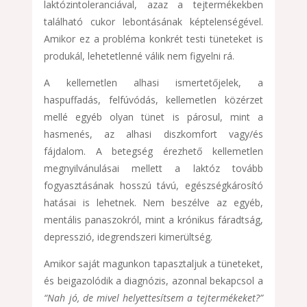
laktózintoleranciával, azaz a tejtermékekben
található cukor lebontásának képtelenségével.
Amikor ez a probléma konkrét testi tüneteket is
produkál, lehetetlenné válik nem figyelni rá.
A kellemetlen alhasi ismertetőjelek, a
haspuffadás, felfúvódás, kellemetlen közérzet
mellé egyéb olyan tünet is párosul, mint a
hasmenés, az alhasi diszkomfort vagy/és
fájdalom. A betegség érezhető kellemetlen
megnyilvánulásai mellett a laktóz tovább
fogyasztásának hosszú távú, egészségkárosító
hatásai is lehetnek. Nem beszélve az egyéb,
mentális panaszokról, mint a krónikus fáradtság,
depresszió, idegrendszeri kimerültség.
Amikor saját magunkon tapasztaljuk a tüneteket,
és beigazolódik a diagnózis, azonnal bekapcsol a
“Nah jó, de mivel helyettesítsem a tejtermékeket?”