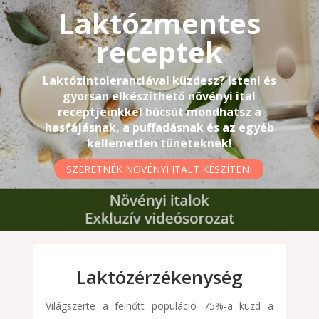
Laktózmentes
receptek
Laktózintoleranciával küzdesz? Isteni és
gyorsan elkészíthető növényi ital
receptjeinkkel búcsút mondhatsz a
hasfájásnak, a puffadásnak és az egyéb
kellemetlen tüneteknek!
SZERETNÉK NÖVÉNYI ITALT KÉSZÍTENI
Laktózérzékenység
Világszerte a felnőtt populáció 75%-a küzd a